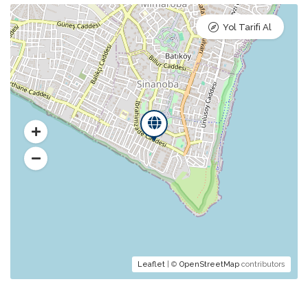
Yol Tarifi Al
Leaflet
| ©
OpenStreetMap
contributors