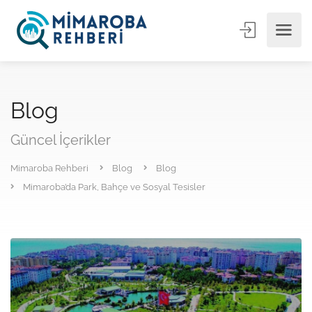
Blog
Güncel İçerikler
Mimaroba Rehberi
Blog
Blog
Mimaroba’da Park, Bahçe ve Sosyal Tesisler